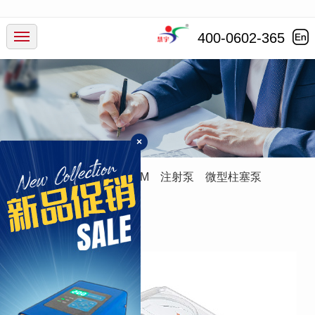
产品中心
400-0602-365
行业应用
服务支持
×
新闻动态
蠕动泵
灌装系统
ODM
注射泵
微型柱塞泵
走进慧宇