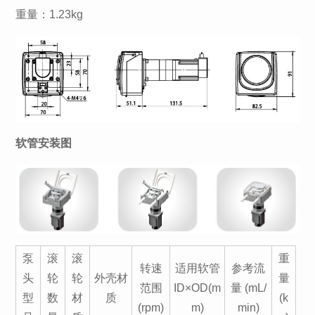
重量：1.23kg
软管安装图
泵
滚
滚
重
转速
适用软管
参考流
头
轮
轮
外壳材
量
范围
ID×OD(m
量 (mL/
型
数
材
质
(k
(rpm)
m)
min)