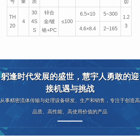
号
量
质
g)
30
锌合
6.5×10
5~300
TH
1.2
4
4S
金/镀
≤100
20
3
4.6×8.4
2~165
S
铬+PC
躬逢时代发展的盛世，慧宇人勇敢的迎
接机遇与挑战
从事精密流体传输与处理设备研发、生产和销售，专注于创造高
品质、高性能、高使用价值的产品