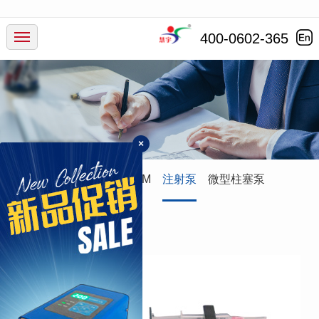
产品中心
400-0602-365
行业应用
服务支持
×
新闻动态
蠕动泵
灌装系统
ODM
注射泵
微型柱塞泵
走进慧宇