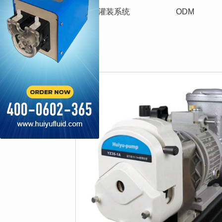
蠕动泵
灌装系统
ODM